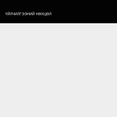
ҮЙЛЧИЛГЭЭНИЙ НӨХЦӨЛ
ХОЛБОО БАРИХ
СУРТАЛЧИЛГАА БАЙРШУУЛАХ
ЗӨВЛӨГӨӨ, МЭДЭЭЛЭЛ
ХОЛБОО БАРИХ
7010 1132
БОРЛУУЛАЛТ МАРКЕТИНГ
И-МЭЙЛ
info@zangia.mn