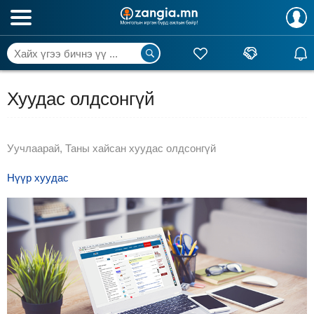
Хуудас олдсонгүй
Уучлаарай, Таны хайсан хуудас олдсонгүй
Нүүр хуудас