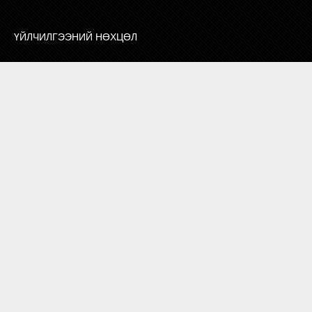
ҮЙЛЧИЛГЭЭНИЙ НӨХЦӨЛ
ХОЛБОО БАРИХ
СУРТАЛЧИЛГАА БАЙРШУУЛАХ
ЗӨВЛӨГӨӨ, МЭДЭЭЛЭЛ
ХОЛБОО БАРИХ
7010 1132
БОРЛУУЛАЛТ МАРКЕТИНГ
И-МЭЙЛ
info@zangia.mn