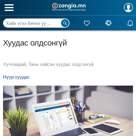
Хуудас олдсонгүй
Уучлаарай, Таны хайсан хуудас олдсонгүй
Нүүр хуудас