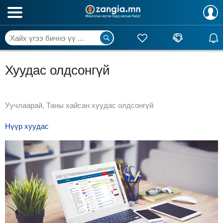
Хуудас олдсонгүй
Уучлаарай, Таны хайсан хуудас олдсонгүй
Нүүр хуудас