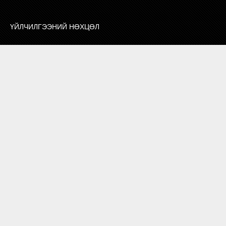
ҮЙЛЧИЛГЭЭНИЙ НӨХЦӨЛ
ХОЛБОО БАРИХ
СУРТАЛЧИЛГАА БАЙРШУУЛАХ
ЗӨВЛӨГӨӨ, МЭДЭЭЛЭЛ
ХОЛБОО БАРИХ
7010 1132
БОРЛУУЛАЛТ МАРКЕТИНГ
И-МЭЙЛ
info@zangia.mn