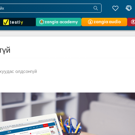
гүй
хуудас олдсонгүй