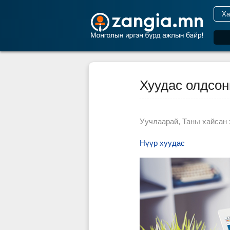
Хуудас олдсон
Уучлаарай, Таны хайсан 
Нүүр хуудас