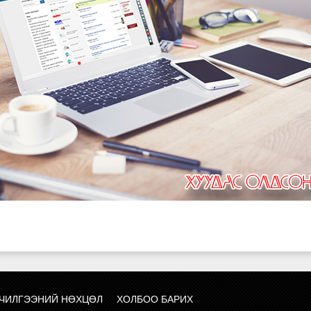
ЧИЛГЭЭНИЙ НӨХЦӨЛ
ХОЛБОО БАРИХ