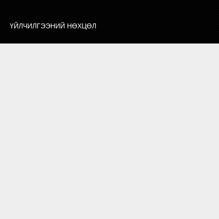
ҮЙЛЧИЛГЭЭНИЙ НӨХЦӨЛ
ХОЛБОО БАРИХ
СУРТАЛЧИЛГАА БАЙРШУУЛАХ
ЗӨВЛӨГӨӨ, МЭДЭЭЛЭЛ
ХОЛБОО БАРИХ
7010 1132
БОРЛУУЛАЛТ МАРКЕТИНГ
И-МЭЙЛ
info@zangia.mn