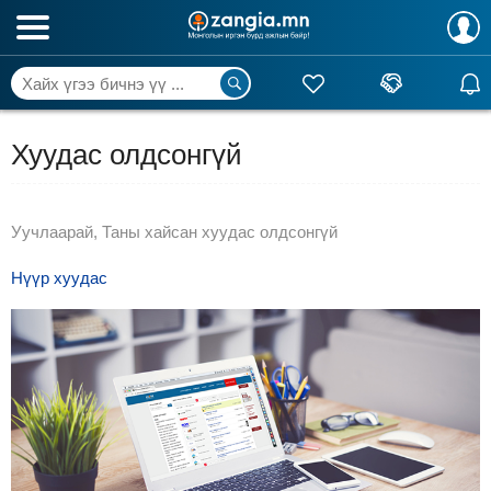
Хуудас олдсонгүй
Уучлаарай, Таны хайсан хуудас олдсонгүй
Нүүр хуудас