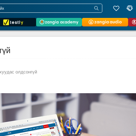
гүй
хуудас олдсонгүй